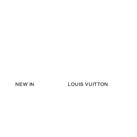
Email Support:
ericadromshop@gmail.com
NEW IN
LOUIS VUITTON