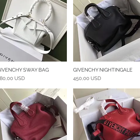
IVENCHY SWAY BAG
Vista rapida
GIVENCHY NIGHTINGALE
Vista rapida
rezzo
Prezzo
80,00 USD
450,00 USD