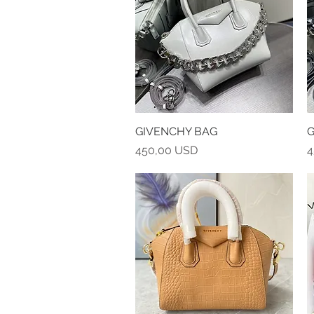
GIVENCHY BAG
Vista rapida
G
Prezzo
P
450,00 USD
4