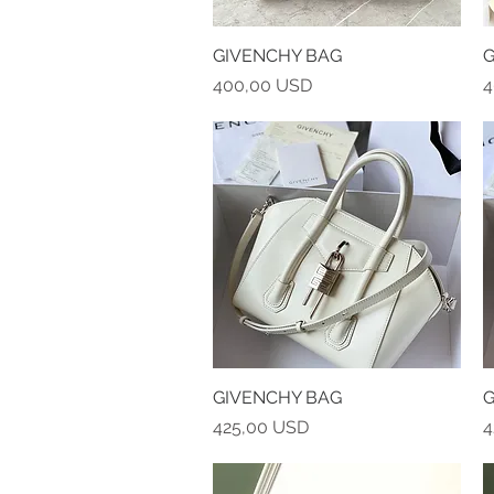
GIVENCHY BAG
Vista rapida
G
Prezzo
P
400,00 USD
4
GIVENCHY BAG
Vista rapida
G
Prezzo
P
425,00 USD
4