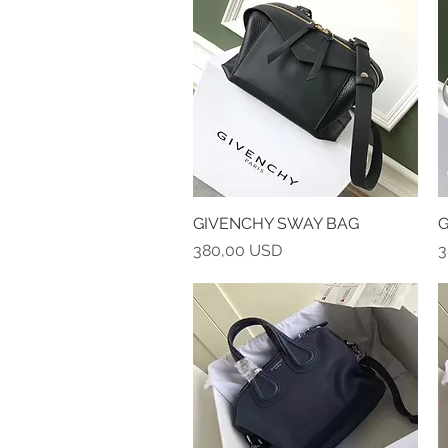
GIVENCHY SWAY BAG
Vista rapida
G
Prezzo
P
380,00 USD
3