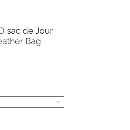
 sac de Jour
eather Bag
ezzo