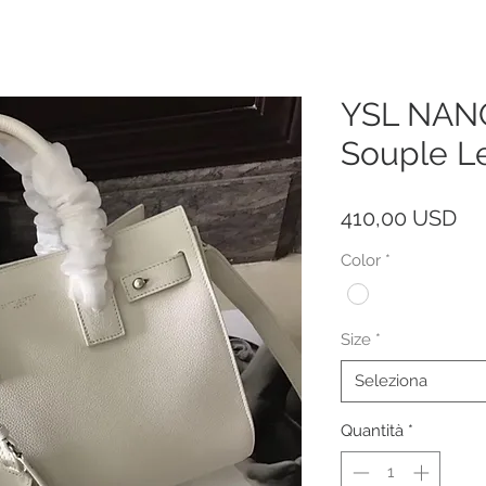
YSL NANO
Souple L
Pr
410,00 USD
Color
*
Size
*
Seleziona
Quantità
*