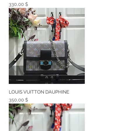
Preis
330,00 $
LOUIS VUITTON DAUPHINE
Preis
350,00 $