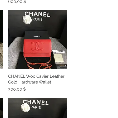
Preis
600,00 $
CHANEL Woc Caviar Leather
Schnellansicht
Gold Hardware Wallet
Preis
300,00 $