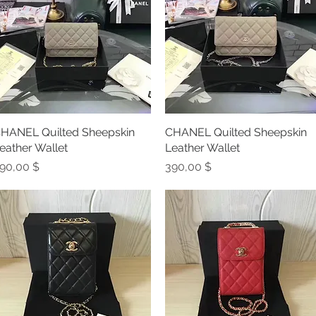
HANEL Quilted Sheepskin
Schnellansicht
CHANEL Quilted Sheepskin
Schnellansicht
eather Wallet
Leather Wallet
reis
Preis
90,00 $
390,00 $