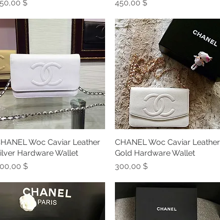
reis
Preis
50,00 $
450,00 $
HANEL Woc Caviar Leather
Schnellansicht
CHANEL Woc Caviar Leather
Schnellansicht
ilver Hardware Wallet
Gold Hardware Wallet
reis
Preis
00,00 $
300,00 $