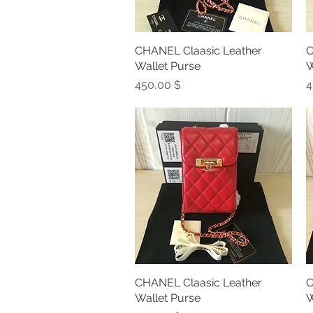
CHANEL Claasic Leather
Schnellansicht
C
Wallet Purse
W
Preis
P
450,00 $
4
CHANEL Claasic Leather
Schnellansicht
C
Wallet Purse
W