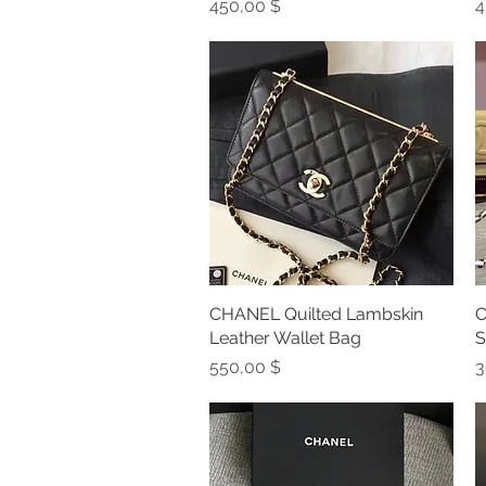
Preis
P
450,00 $
4
CHANEL Quilted Lambskin
Schnellansicht
C
Leather Wallet Bag
S
Preis
P
550,00 $
3