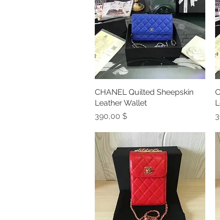
CHANEL Quilted Sheepskin
Schnellansicht
C
Leather Wallet
L
Preis
P
390,00 $
3