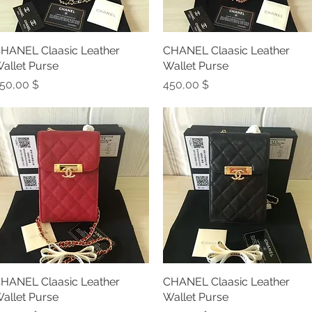
HANEL Claasic Leather
Schnellansicht
CHANEL Claasic Leather
Schnellansicht
allet Purse
Wallet Purse
reis
Preis
50,00 $
450,00 $
HANEL Claasic Leather
Schnellansicht
CHANEL Claasic Leather
Schnellansicht
allet Purse
Wallet Purse