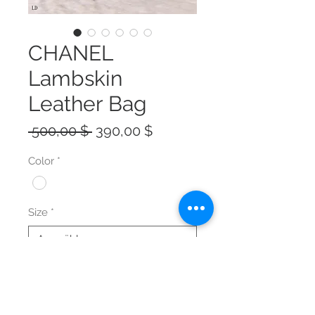
CHANEL
Lambskin
Leather Bag
Standardpreis
Sale-
 500,00 $ 
390,00 $
Preis
Color
*
Size
*
Anzahl
*