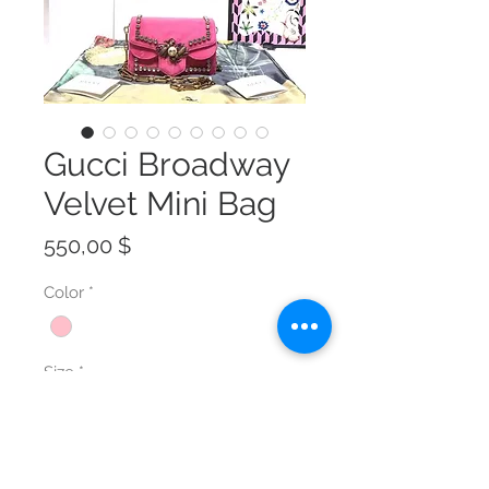
Gucci Broadway
Velvet Mini Bag
Preis
550,00 $
Color
*
Size
*
Anzahl
*