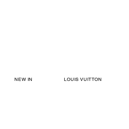
Email Support:
ericadromshop@gmail.com
NEW IN
LOUIS VUITTON