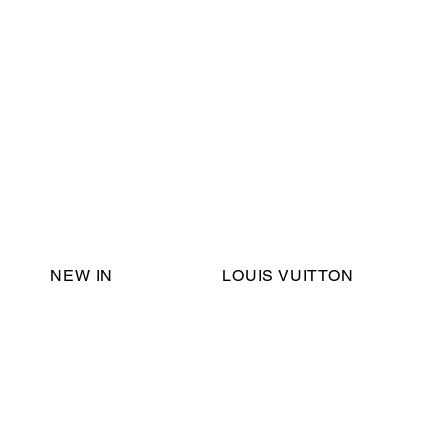
Email Support:
ericadromshop@gmail.com
NEW IN
LOUIS VUITTON